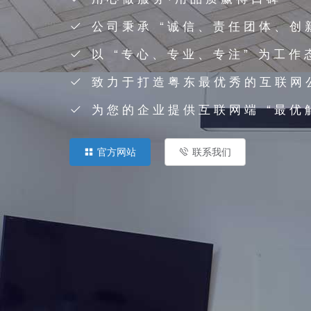
公司秉承 “诚信、责任团体、创
以 “专心、专业、专注” 为工作
致力于打造粤东最优秀的互联网
为您的企业提供互联网端 “最优
官方网站
联系我们